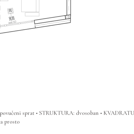
4
 povučeni sprat • STRUKTURA: dvosoban • KVADRATURA
na prosto