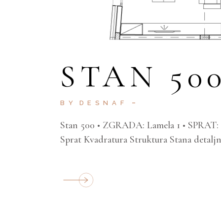
STAN 50
BY
DESNAF
Stan 500 • ZGRADA: Lamela 1 • SPRAT:
Sprat Kvadratura Struktura Stana detaljn