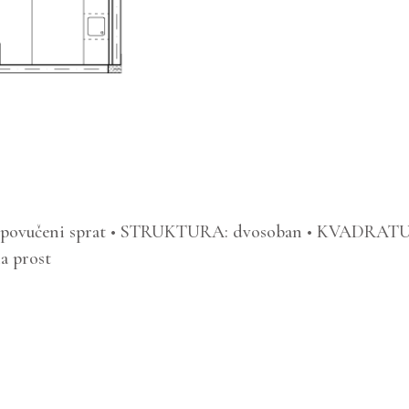
0
 povučeni sprat • STRUKTURA: dvosoban • KVADRATURA:
a prost