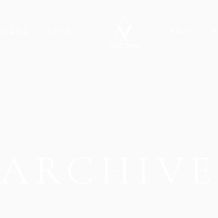
GRADA
SPRAT
FAZE
MELA 1
PRVI SPRAT – LAMELA 1
DRUGI SPRAT – LAMELA 1
TREĆI SPRAT – LAMELA 1
ČETVRTI SPRAT – LAMELA 1
ARCHIV
POVUČENI SPRAT – LAMELA 1