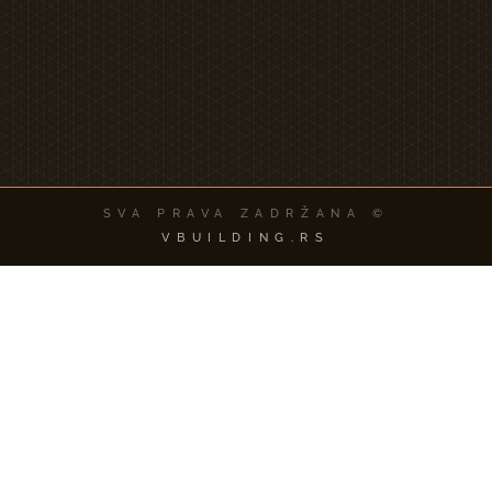
SVA PRAVA ZADRŽANA ©
VBUILDING.RS