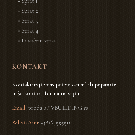
• Sprat 1
• Sprat 2
• Sprat 3
• Sprat 4
• Povučeni sprat
KONTAKT
Kontaktirajte nas putem e-mail ili popunite
našu kontakt formu na sajtu.
Email
:
prodaja@VBUILDING.rs
WhatsApp
:
+38163555510