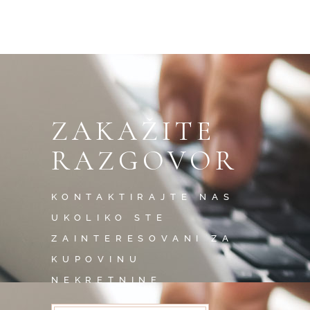
ZAKAŽITE
RAZGOVOR
KONTAKTIRAJTE NAS
UKOLIKO STE
ZAINTERESOVANI ZA
KUPOVINU
NEKRETNINE