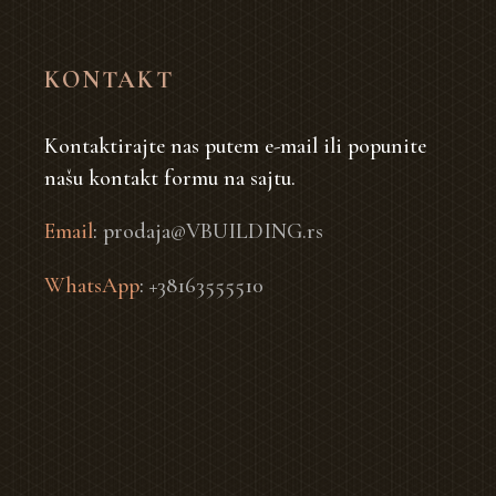
KONTAKT
Kontaktirajte nas putem e-mail ili popunite
našu kontakt formu na sajtu.
Email
:
prodaja@VBUILDING.rs
WhatsApp
:
+38163555510