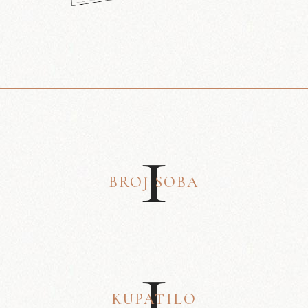
1
BROJ SOBA
1
KUPATILO