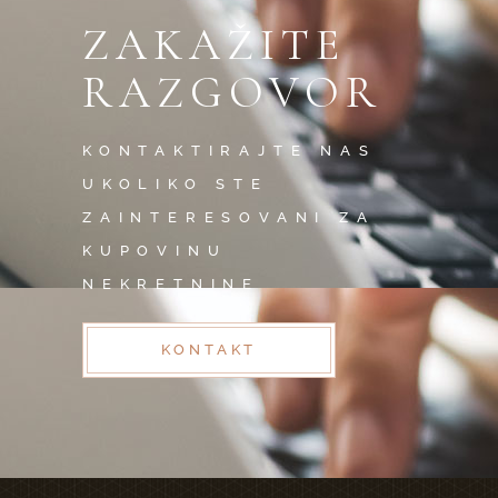
ZAKAŽITE
RAZGOVOR
KONTAKTIRAJTE NAS
UKOLIKO STE
ZAINTERESOVANI ZA
KUPOVINU
NEKRETNINE
KONTAKT