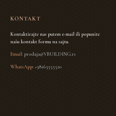
KONTAKT
Kontaktirajte nas putem e-mail ili popunite
našu kontakt formu na sajtu.
Email
:
prodaja@VBUILDING.rs
WhatsApp
:
+38163555510