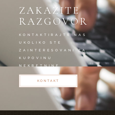
ZAKAŽITE
RAZGOVOR
KONTAKTIRAJTE NAS
UKOLIKO STE
ZAINTERESOVANI ZA
KUPOVINU
NEKRETNINE
KONTAKT