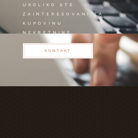
UKOLIKO STE
ZAINTERESOVANI ZA
KUPOVINU
NEKRETNINE
KONTAKT