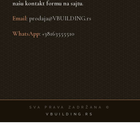
našu kontakt formu na sajtu.
Email
:
prodaja@VBUILDING.rs
WhatsApp
:
+38163555510
SVA PRAVA ZADRŽANA ©
VBUILDING.RS